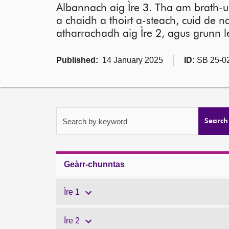
Albannach aig Ìre 3. Tha am brath-ul
a chaidh a thoirt a-steach, cuid de
atharrachadh aig Ìre 2, agus grunn l
Published:
14 January 2025
ID:
SB 25-0
Search by keyword
Search
Geàrr-chunntas
Ìre 1
Ìre 2