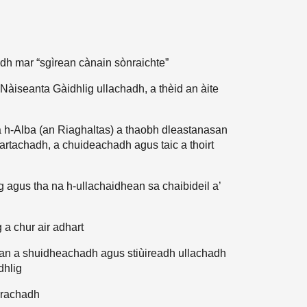
h mar “sgìrean cànain sònraichte”
Nàiseanta Gàidhlig ullachadh, a thèid an àite
 h-Alba (an Riaghaltas) a thaobh dleastanasan
artachadh, a chuideachadh agus taic a thoirt
g agus tha na h-ullachaidhean sa chaibideil a’
 a chur air adhart
ean a shuidheachadh agus stiùireadh ullachadh
dhlig
rrachadh