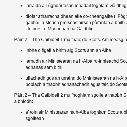
iarraidh air ùghdarrasan ionadail foghlam Gàidhlig 
diofar atharrachaidhean eile co-cheangailte ri F
gabhail a-steach pròiseas airson pàrantan a bhith
cloinne tro Mheadhan na Gàidhlig.
Pàirt 2 – Tha Caibideil 1 mu thaic do Scots. Am measg n
inbhe oifigeil a bhith aig Scots ann an Alba
iarraidh air Ministearan na h-Alba ro-innleachd Scot
adhartas sam bith;
ullachadh gus an urrainn do Mhinistearan na h-A
poblach a thaobh adhartachadh agus taic do Scots
Pàirt 2 – Tha Caibideil 2 mu fhoghlam sgoile a thaobh S
a bhiodh:
a’ toirt air Ministearan na h-Alba foghlam Scots a 
sgoiltean