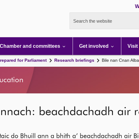
W
Search the website
Chamber and committees
Get involved
Visit
repared for Parliament
Research briefings
Bile nan Cnan Alb
ducation
nnach: beachdachadh air ro
 taic do Bhuill ann a bhith a’ beachdachadh air 