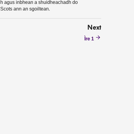
hadh agus inbhean a shuidheachadh do
 Scots ann an sgoiltean.
Next
Ìre 1