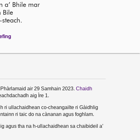
n a’ Bhile mar
 Bile
-steach.
efing
n Phàrlamaid air 29 Samhain 2023.
Chaidh
eachdachadh aig Ìre 1.
h ri ullachaidhean co-cheangailte ri Gàidhlig
untainn ri taic do na cànanan agus foghlam.
ig agus tha na h-ullachaidhean sa chaibideil a’