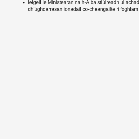
leigeil le Ministearan na h-Alba stiùireadh ullac
dh'ùghdarrasan ionadail co-cheangailte ri foghlam