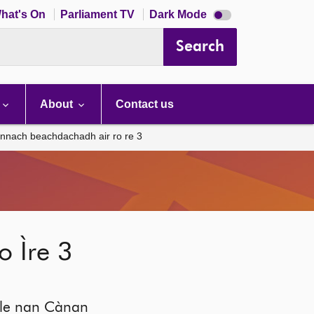
Dark
hat's On
Parliament TV
Dark Mode
mode
disabled
Search
About
Contact us
annach beachdachadh air ro re 3
 Ìre 3
Bile nan Cànan