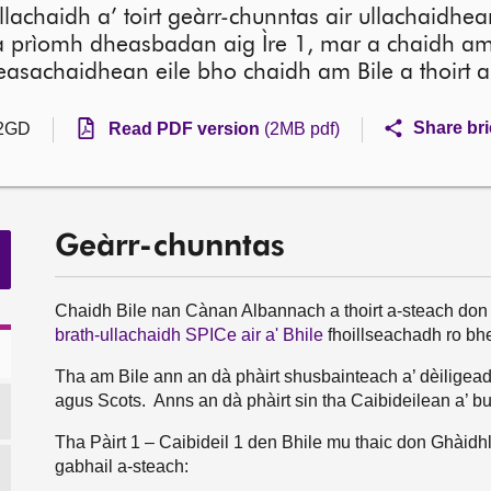
lachaidh a’ toirt geàrr-chunntas air ullachaidhea
 na prìomh dheasbadan aig Ìre 1, mar a chaidh am
easachaidhean eile bho chaidh am Bile a thoirt a
Share bri
2GD
Read PDF version
(2MB pdf)
Geàrr-chunntas
Chaidh Bile nan Cànan Albannach a thoirt a-steach do
brath-ullachaidh SPICe air a' Bhile
fhoillseachadh ro bh
Tha am Bile ann an dà phàirt shusbainteach a’ dèiligead
agus Scots. Anns an dà phàirt sin tha Caibideilean a’ b
Tha Pàirt 1 – Caibideil 1 den Bhile mu thaic don Ghàidhl
gabhail a-steach: