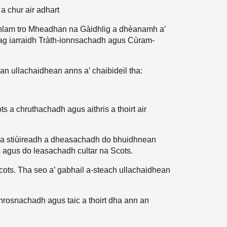
a chur air adhart
òghlam tro Mheadhan na Gàidhlig a dhèanamh a’
 ag iarraidh Tràth-ionnsachadh agus Cùram-
an ullachaidhean anns a’ chaibideil tha:
s a chruthachadh agus aithris a thoirt air
lba stiùireadh a dheasachadh do bhuidhnean
 agus do leasachadh cultar na Scots.
cots. Tha seo a’ gabhail a-steach ullachaidhean
bhrosnachadh agus taic a thoirt dha ann an