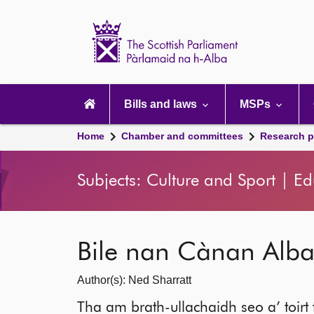
Scottish
Parliament
Website
home
Main
navigation
Bills and laws
MSPs
Home
Chamber and committees
Research p
Subjects: Culture and Sport | E
Bile nan Cànan Alba
Author(s): Ned Sharratt
Tha am brath-ullachaidh seo a’ toirt