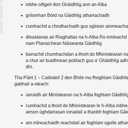
inbhe oifigeil don Ghàidhlig ann an Alba
gnìomhan Bòrd na Gàidhlig atharrachadh
cumhachd a chruthachadh gus sgìrean ainmeachad
dleastanas air Riaghaltas na h-Alba Ro-innleachd 
nam Planaichean Nàiseanta Gàidhlig
barrachd chumhachdan a thoirt do Mhinistearan na
a chur air buidhnean poblach gus a’ Ghàidhlig adh
dhi.
Tha Pàirt 1 – Caibideil 2 den Bhile mu fhoghlam Gàidhli
gabhail a-steach:
iarraidh air Ministearan na h-Alba foghlam Gàidhlig
cumhachd a thoirt do Mhinistearan le h-Alba inbh
airson ùghdarrasan ionadail a thaobh foghlam Gài
am mìneachaidh reachdail air foghlam sgoile atha