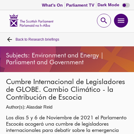
Dark
Dark Mode
What's On
Parliament TV
mode
disabl
Scottish
Parliament
Open
Ope
Website
home
search
men
Back to
Research briefings
Home
Subjects: Environment and Energy |
Bills and laws
Parliament and Government
MSPs
Cumbre Internacional de Legisladores
de GLOBE. Cambio Climático - la
Chamber and committees
Contribución de Escocia
Author(s): Alasdair Reid
Get involved
Los días 5 y 6 de Noviembre de 2021 el Parlamento
Escocés acogerá una cumbre de legisladores
Visit
internacionales para debatir sobre la emergencia