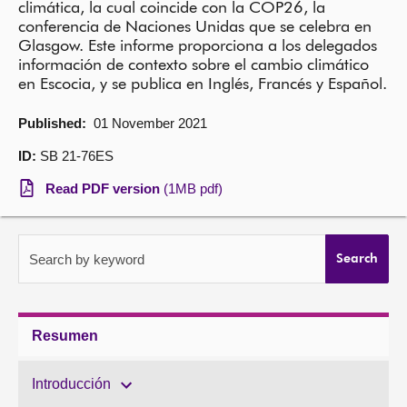
climática, la cual coincide con la COP26, la
conferencia de Naciones Unidas que se celebra en
About
Glasgow. Este informe proporciona a los delegados
información de contexto sobre el cambio climático
en Escocia, y se publica en Inglés, Francés y Español.
Contact us
Published:
01 November 2021
ID:
SB 21-76ES
Read PDF version
(1MB pdf)
Search by keyword
Search
Resumen
Introducción